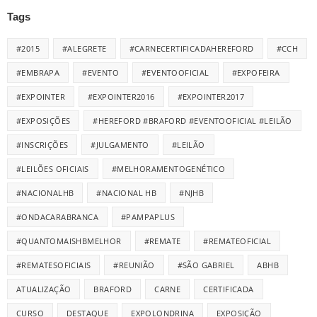
Tags
#2015
#ALEGRETE
#CARNECERTIFICADAHEREFORD
#CCH
#EMBRAPA
#EVENTO
#EVENTOOFICIAL
#EXPOFEIRA
#EXPOINTER
#EXPOINTER2016
#EXPOINTER2017
#EXPOSIÇÕES
#HEREFORD #BRAFORD #EVENTOOFICIAL #LEILÃO
#INSCRIÇÕES
#JULGAMENTO
#LEILÃO
#LEILÕES OFICIAIS
#MELHORAMENTOGENÉTICO
#NACIONALHB
#NACIONAL HB
#NJHB
#ONDACARABRANCA
#PAMPAPLUS
#QUANTOMAISHBMELHOR
#REMATE
#REMATEOFICIAL
#REMATESOFICIAIS
#REUNIÃO
#SÃO GABRIEL
ABHB
ATUALIZAÇÃO
BRAFORD
CARNE
CERTIFICADA
CURSO
DESTAQUE
EXPOLONDRINA
EXPOSIÇÃO