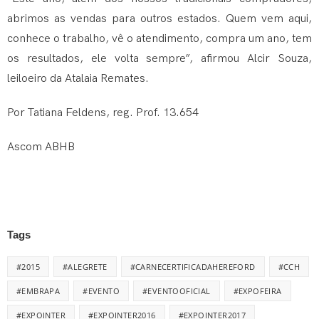
abrimos as vendas para outros estados. Quem vem aqui,
conhece o trabalho, vê o atendimento, compra um ano, tem
os resultados, ele volta sempre”, afirmou Alcir Souza,
leiloeiro da Atalaia Remates.
Por Tatiana Feldens, reg. Prof. 13.654
Ascom ABHB
Tags
#2015
#ALEGRETE
#CARNECERTIFICADAHEREFORD
#CCH
#EMBRAPA
#EVENTO
#EVENTOOFICIAL
#EXPOFEIRA
#EXPOINTER
#EXPOINTER2016
#EXPOINTER2017