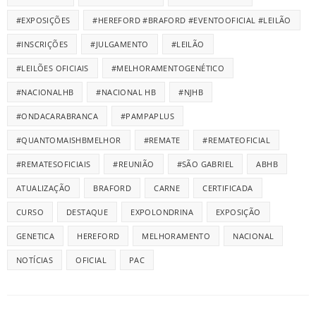
#EXPOSIÇÕES
#HEREFORD #BRAFORD #EVENTOOFICIAL #LEILÃO
#INSCRIÇÕES
#JULGAMENTO
#LEILÃO
#LEILÕES OFICIAIS
#MELHORAMENTOGENÉTICO
#NACIONALHB
#NACIONAL HB
#NJHB
#ONDACARABRANCA
#PAMPAPLUS
#QUANTOMAISHBMELHOR
#REMATE
#REMATEOFICIAL
#REMATESOFICIAIS
#REUNIÃO
#SÃO GABRIEL
ABHB
ATUALIZAÇÃO
BRAFORD
CARNE
CERTIFICADA
CURSO
DESTAQUE
EXPOLONDRINA
EXPOSIÇÃO
GENETICA
HEREFORD
MELHORAMENTO
NACIONAL
NOTÍCIAS
OFICIAL
PAC