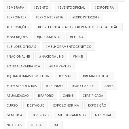
#EMBRAPA
#EVENTO
#EVENTOOFICIAL
#EXPOFEIRA
#EXPOINTER
#EXPOINTER2016
#EXPOINTER2017
#EXPOSIÇÕES
#HEREFORD #BRAFORD #EVENTOOFICIAL #LEILÃO
#INSCRIÇÕES
#JULGAMENTO
#LEILÃO
#LEILÕES OFICIAIS
#MELHORAMENTOGENÉTICO
#NACIONALHB
#NACIONAL HB
#NJHB
#ONDACARABRANCA
#PAMPAPLUS
#QUANTOMAISHBMELHOR
#REMATE
#REMATEOFICIAL
#REMATESOFICIAIS
#REUNIÃO
#SÃO GABRIEL
ABHB
ATUALIZAÇÃO
BRAFORD
CARNE
CERTIFICADA
CURSO
DESTAQUE
EXPOLONDRINA
EXPOSIÇÃO
GENETICA
HEREFORD
MELHORAMENTO
NACIONAL
NOTÍCIAS
OFICIAL
PAC