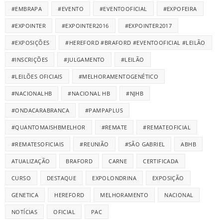
#EMBRAPA
#EVENTO
#EVENTOOFICIAL
#EXPOFEIRA
#EXPOINTER
#EXPOINTER2016
#EXPOINTER2017
#EXPOSIÇÕES
#HEREFORD #BRAFORD #EVENTOOFICIAL #LEILÃO
#INSCRIÇÕES
#JULGAMENTO
#LEILÃO
#LEILÕES OFICIAIS
#MELHORAMENTOGENÉTICO
#NACIONALHB
#NACIONAL HB
#NJHB
#ONDACARABRANCA
#PAMPAPLUS
#QUANTOMAISHBMELHOR
#REMATE
#REMATEOFICIAL
#REMATESOFICIAIS
#REUNIÃO
#SÃO GABRIEL
ABHB
ATUALIZAÇÃO
BRAFORD
CARNE
CERTIFICADA
CURSO
DESTAQUE
EXPOLONDRINA
EXPOSIÇÃO
GENETICA
HEREFORD
MELHORAMENTO
NACIONAL
NOTÍCIAS
OFICIAL
PAC