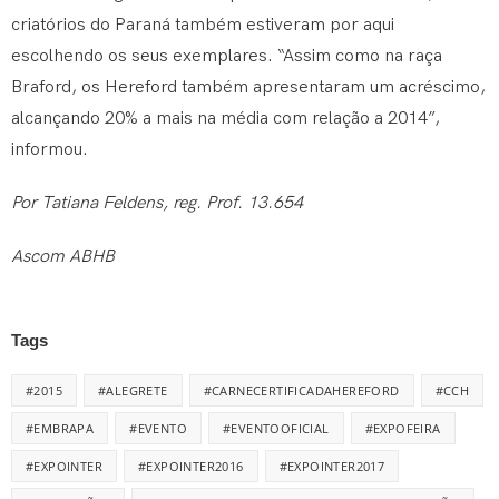
criatórios do Paraná também estiveram por aqui
escolhendo os seus exemplares. “Assim como na raça
Braford, os Hereford também apresentaram um acréscimo,
alcançando 20% a mais na média com relação a 2014”,
informou.
Por Tatiana Feldens, reg. Prof. 13.654
Ascom ABHB
Tags
#2015
#ALEGRETE
#CARNECERTIFICADAHEREFORD
#CCH
#EMBRAPA
#EVENTO
#EVENTOOFICIAL
#EXPOFEIRA
#EXPOINTER
#EXPOINTER2016
#EXPOINTER2017