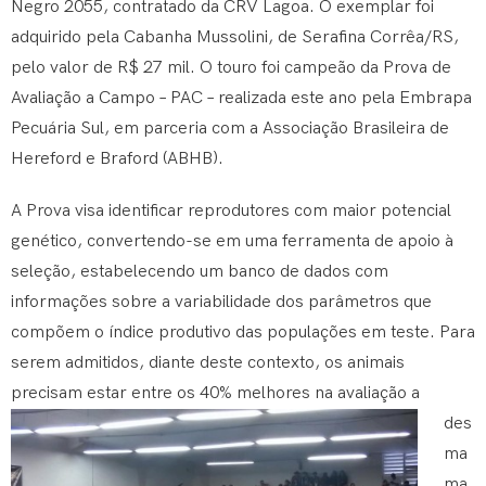
Negro 2055, contratado da CRV Lagoa. O exemplar foi
adquirido pela Cabanha Mussolini, de Serafina Corrêa/RS,
pelo valor de R$ 27 mil. O touro foi campeão da Prova de
Avaliação a Campo – PAC – realizada este ano pela Embrapa
Pecuária Sul, em parceria com a Associação Brasileira de
Hereford e Braford (ABHB).
A Prova visa identificar reprodutores com maior potencial
genético, convertendo-se em uma ferramenta de apoio à
seleção, estabelecendo um banco de dados com
informações sobre a variabilidade dos parâmetros que
compõem o índice produtivo das populações em teste. Para
serem admitidos, diante deste contexto, os animais
precisam estar entre os 40% melhores na a
valiação a
des
ma
ma