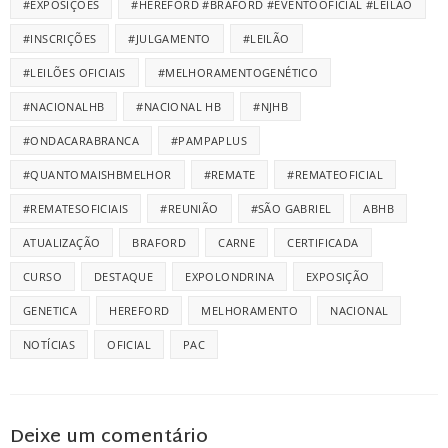
#EXPOSIÇÕES
#HEREFORD #BRAFORD #EVENTOOFICIAL #LEILÃO
#INSCRIÇÕES
#JULGAMENTO
#LEILÃO
#LEILÕES OFICIAIS
#MELHORAMENTOGENÉTICO
#NACIONALHB
#NACIONAL HB
#NJHB
#ONDACARABRANCA
#PAMPAPLUS
#QUANTOMAISHBMELHOR
#REMATE
#REMATEOFICIAL
#REMATESOFICIAIS
#REUNIÃO
#SÃO GABRIEL
ABHB
ATUALIZAÇÃO
BRAFORD
CARNE
CERTIFICADA
CURSO
DESTAQUE
EXPOLONDRINA
EXPOSIÇÃO
GENETICA
HEREFORD
MELHORAMENTO
NACIONAL
NOTÍCIAS
OFICIAL
PAC
Deixe um comentário