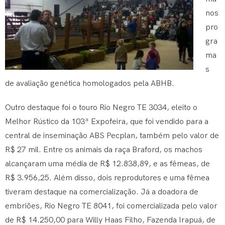
nos
pro
gra
ma
s
de avaliação genética homologados pela ABHB.
Outro destaque foi o touro Rio Negro TE 3034, eleito o
Melhor Rústico da 103ª Expofeira, que foi vendido para a
central de inseminação ABS Pecplan, também pelo valor de
R$ 27 mil. Entre os animais da raça Braford, os machos
alcançaram uma média de R$ 12.838,89, e as fêmeas, de
R$ 3.956,25. Além disso, dois reprodutores e uma fêmea
tiveram destaque na comercialização. Já a doadora de
embriões, Rio Negro TE 8041, foi comercializada pelo valor
de R$ 14.250,00 para Willy Haas Filho, Fazenda Irapuá, de