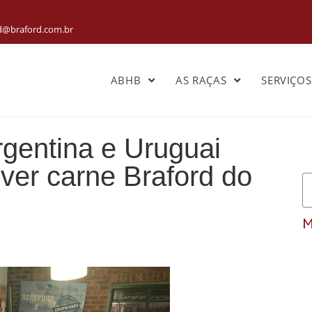
rd@braford.com.br
ABHB
AS RAÇAS
SERVIÇO
Argentina e Uruguai
er carne Braford do
M