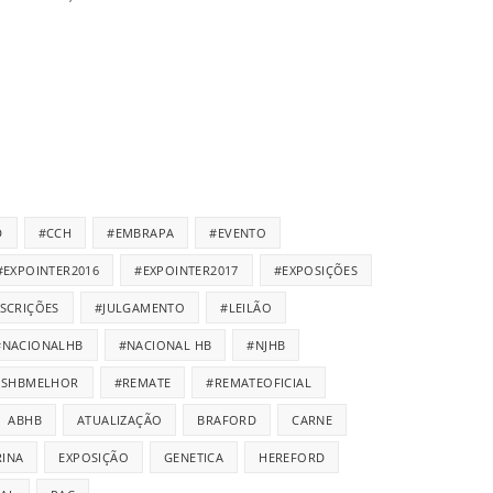
D
#CCH
#EMBRAPA
#EVENTO
#EXPOINTER2016
#EXPOINTER2017
#EXPOSIÇÕES
NSCRIÇÕES
#JULGAMENTO
#LEILÃO
#NACIONALHB
#NACIONAL HB
#NJHB
ISHBMELHOR
#REMATE
#REMATEOFICIAL
ABHB
ATUALIZAÇÃO
BRAFORD
CARNE
INA
EXPOSIÇÃO
GENETICA
HEREFORD