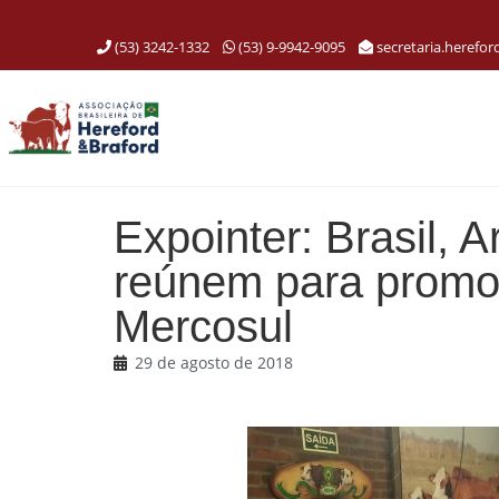
(53) 3242-1332
(53) 9-9942-9095
secretaria.herefo
Expointer: Brasil, 
reúnem para promov
Mercosul
29 de agosto de 2018