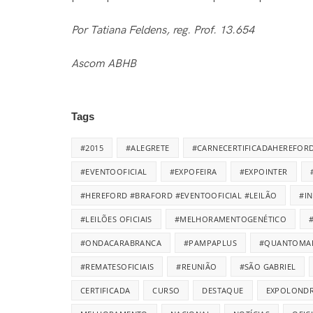
Por Tatiana Feldens, reg. Prof. 13.654
Ascom ABHB
Tags
#2015
#ALEGRETE
#CARNECERTIFICADAHEREFOR
#EVENTOOFICIAL
#EXPOFEIRA
#EXPOINTER
#HEREFORD #BRAFORD #EVENTOOFICIAL #LEILÃO
#I
#LEILÕES OFICIAIS
#MELHORAMENTOGENÉTICO
#ONDACARABRANCA
#PAMPAPLUS
#QUANTOMA
#REMATESOFICIAIS
#REUNIÃO
#SÃO GABRIEL
CERTIFICADA
CURSO
DESTAQUE
EXPOLONDR