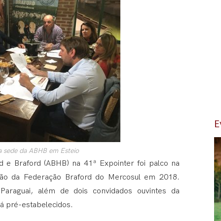
E
a sede da ABHB em Esteio
d e Braford (ABHB) na 41ª Expointer foi palco na
união da Federação Braford do Mercosul em 2018.
 Paraguai, além de dois convidados ouvintes da
já pré-estabelecidos.