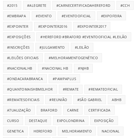
#2015
#ALEGRETE
#CARNECERTIFICADAHEREFORD
#CCH
#EMBRAPA
#EVENTO
#EVENTOOFICIAL
#EXPOFEIRA
#EXPOINTER
#EXPOINTER2016
#EXPOINTER2017
#EXPOSIÇÕES
#HEREFORD #BRAFORD #EVENTOOFICIAL #LEILÃO
#INSCRIÇÕES
#JULGAMENTO
#LEILÃO
#LEILÕES OFICIAIS
#MELHORAMENTOGENÉTICO
#NACIONALHB
#NACIONAL HB
#NJHB
#ONDACARABRANCA
#PAMPAPLUS
#QUANTOMAISHBMELHOR
#REMATE
#REMATEOFICIAL
#REMATESOFICIAIS
#REUNIÃO
#SÃO GABRIEL
ABHB
ATUALIZAÇÃO
BRAFORD
CARNE
CERTIFICADA
CURSO
DESTAQUE
EXPOLONDRINA
EXPOSIÇÃO
GENETICA
HEREFORD
MELHORAMENTO
NACIONAL