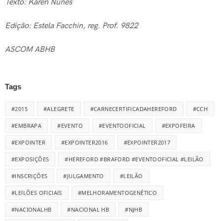
Texto: Karen Nunes
Edição: Estela Facchin, reg. Prof. 9822
ASCOM ABHB
Tags
#2015
#ALEGRETE
#CARNECERTIFICADAHEREFORD
#CCH
#EMBRAPA
#EVENTO
#EVENTOOFICIAL
#EXPOFEIRA
#EXPOINTER
#EXPOINTER2016
#EXPOINTER2017
#EXPOSIÇÕES
#HEREFORD #BRAFORD #EVENTOOFICIAL #LEILÃO
#INSCRIÇÕES
#JULGAMENTO
#LEILÃO
#LEILÕES OFICIAIS
#MELHORAMENTOGENÉTICO
#NACIONALHB
#NACIONAL HB
#NJHB