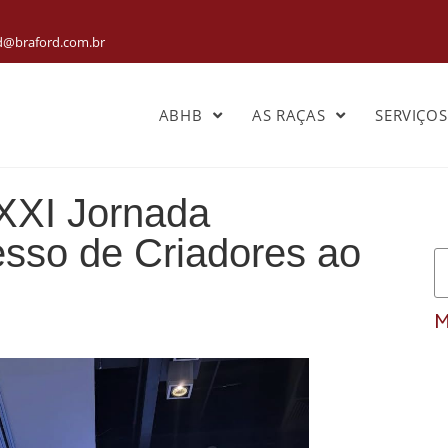
rd@braford.com.br
ABHB
AS RAÇAS
SERVIÇO
XXI Jornada
sso de Criadores ao
M