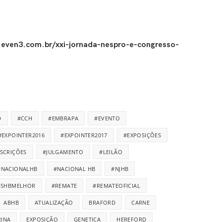
.even3.com.br/xxi-jornada-nespro-e-congresso-
D
#CCH
#EMBRAPA
#EVENTO
#EXPOINTER2016
#EXPOINTER2017
#EXPOSIÇÕES
NSCRIÇÕES
#JULGAMENTO
#LEILÃO
#NACIONALHB
#NACIONAL HB
#NJHB
ISHBMELHOR
#REMATE
#REMATEOFICIAL
ABHB
ATUALIZAÇÃO
BRAFORD
CARNE
INA
EXPOSIÇÃO
GENETICA
HEREFORD