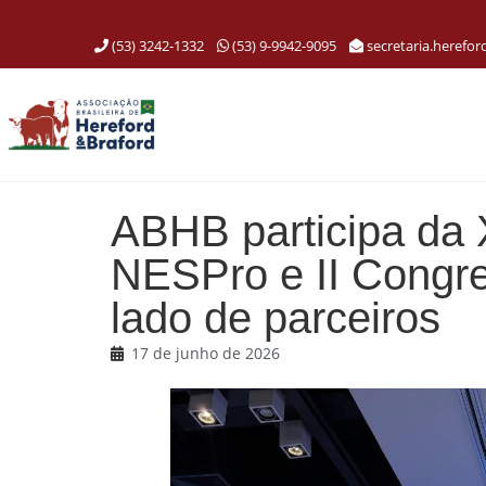
(53) 3242-1332
(53) 9-9942-9095
secretaria.herefo
ABHB participa da 
NESPro e II Congre
lado de parceiros
17 de junho de 2026