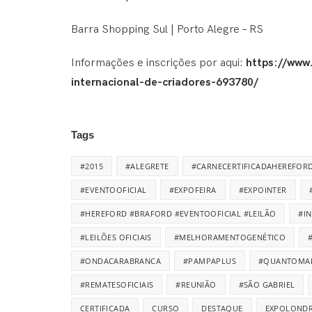
Barra Shopping Sul | Porto Alegre – RS
Informações e inscrições por aqui:
https://www
internacional-de-criadores-693780/
Tags
#2015
#ALEGRETE
#CARNECERTIFICADAHEREFOR
#EVENTOOFICIAL
#EXPOFEIRA
#EXPOINTER
#HEREFORD #BRAFORD #EVENTOOFICIAL #LEILÃO
#I
#LEILÕES OFICIAIS
#MELHORAMENTOGENÉTICO
#ONDACARABRANCA
#PAMPAPLUS
#QUANTOMA
#REMATESOFICIAIS
#REUNIÃO
#SÃO GABRIEL
CERTIFICADA
CURSO
DESTAQUE
EXPOLONDR