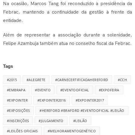
Na ocasião,
Marcos Tang
foi reconduzido à presidência da
Febrac, mantendo a continuidade da gestão à frente da
entidade.
Além de representar a associação durante a solenidade,
Felipe Azambuja também atua no conselho fiscal da Febrac.
Tags
#2015
#ALEGRETE
#CARNECERTIFICADAHEREFORD
#CCH
#EMBRAPA
#EVENTO
#EVENTOOFICIAL
#EXPOFEIRA
#EXPOINTER
#EXPOINTER2016
#EXPOINTER2017
#EXPOSIÇÕES
#HEREFORD #BRAFORD #EVENTOOFICIAL #LEILÃO
#INSCRIÇÕES
#JULGAMENTO
#LEILÃO
#LEILÕES OFICIAIS
#MELHORAMENTOGENÉTICO