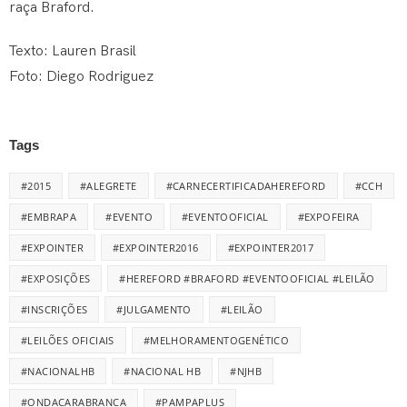
raça Braford.
Texto: Lauren Brasil
Foto: Diego Rodriguez
Tags
#2015
#ALEGRETE
#CARNECERTIFICADAHEREFORD
#CCH
#EMBRAPA
#EVENTO
#EVENTOOFICIAL
#EXPOFEIRA
#EXPOINTER
#EXPOINTER2016
#EXPOINTER2017
#EXPOSIÇÕES
#HEREFORD #BRAFORD #EVENTOOFICIAL #LEILÃO
#INSCRIÇÕES
#JULGAMENTO
#LEILÃO
#LEILÕES OFICIAIS
#MELHORAMENTOGENÉTICO
#NACIONALHB
#NACIONAL HB
#NJHB
#ONDACARABRANCA
#PAMPAPLUS