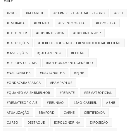
#2015
#ALEGRETE
#CARNECERTIFICADAHEREFORD
#CCH
#EMBRAPA
#EVENTO
#EVENTOOFICIAL
#EXPOFEIRA
#EXPOINTER
#EXPOINTER2016
#EXPOINTER2017
#EXPOSIÇÕES
#HEREFORD #BRAFORD #EVENTOOFICIAL #LEILÃO
#INSCRIÇÕES
#JULGAMENTO
#LEILÃO
#LEILÕES OFICIAIS
#MELHORAMENTOGENÉTICO
#NACIONALHB
#NACIONAL HB
#NJHB
#ONDACARABRANCA
#PAMPAPLUS
#QUANTOMAISHBMELHOR
#REMATE
#REMATEOFICIAL
#REMATESOFICIAIS
#REUNIÃO
#SÃO GABRIEL
ABHB
ATUALIZAÇÃO
BRAFORD
CARNE
CERTIFICADA
CURSO
DESTAQUE
EXPOLONDRINA
EXPOSIÇÃO