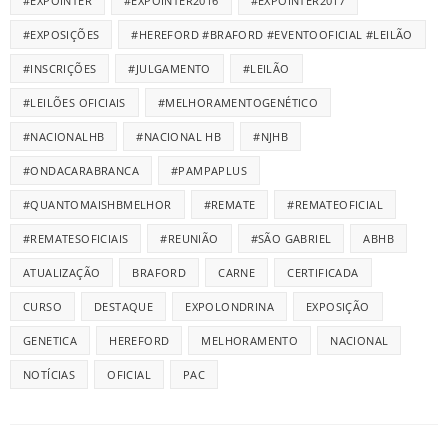
#EXPOINTER
#EXPOINTER2016
#EXPOINTER2017
#EXPOSIÇÕES
#HEREFORD #BRAFORD #EVENTOOFICIAL #LEILÃO
#INSCRIÇÕES
#JULGAMENTO
#LEILÃO
#LEILÕES OFICIAIS
#MELHORAMENTOGENÉTICO
#NACIONALHB
#NACIONAL HB
#NJHB
#ONDACARABRANCA
#PAMPAPLUS
#QUANTOMAISHBMELHOR
#REMATE
#REMATEOFICIAL
#REMATESOFICIAIS
#REUNIÃO
#SÃO GABRIEL
ABHB
ATUALIZAÇÃO
BRAFORD
CARNE
CERTIFICADA
CURSO
DESTAQUE
EXPOLONDRINA
EXPOSIÇÃO
GENETICA
HEREFORD
MELHORAMENTO
NACIONAL
NOTÍCIAS
OFICIAL
PAC