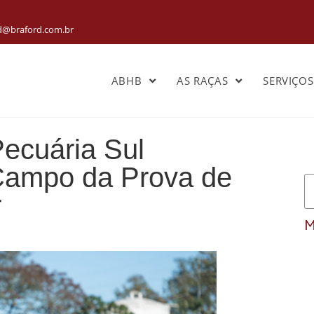
rd@braford.com.br
ABHB
AS RAÇAS
SERVIÇO
ecuária Sul
Campo da Prova de
r
M