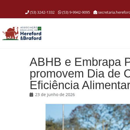
(53) 3242-1332
(53) 9-9942-9095
secretaria.herefo
ABHB e Embrapa P
promovem Dia de 
Eficiência Alimenta
23 de junho de 2026