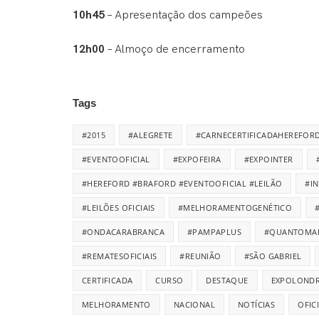
10h45
– Apresentação dos campeões
12h00
– Almoço de encerramento
Tags
#2015
#ALEGRETE
#CARNECERTIFICADAHEREFOR
#EVENTOOFICIAL
#EXPOFEIRA
#EXPOINTER
#HEREFORD #BRAFORD #EVENTOOFICIAL #LEILÃO
#I
#LEILÕES OFICIAIS
#MELHORAMENTOGENÉTICO
#ONDACARABRANCA
#PAMPAPLUS
#QUANTOMA
#REMATESOFICIAIS
#REUNIÃO
#SÃO GABRIEL
CERTIFICADA
CURSO
DESTAQUE
EXPOLONDR
MELHORAMENTO
NACIONAL
NOTÍCIAS
OFIC