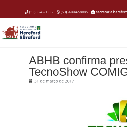
(53) 3242-1332
(53) 9-9942-9095
secretaria.herefo
ABHB confirma pre
TecnoShow COMIG
31 de março de 2017