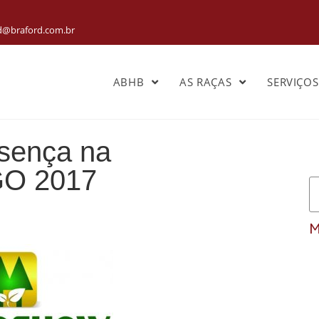
rd@braford.com.br
ABHB
AS RAÇAS
SERVIÇO
sença na
O 2017
M