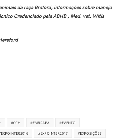
 animais da raça Braford, informações sobre manejo
écnico Credenciado pela ABHB , Med. vet. Witis
Hereford
D
#CCH
#EMBRAPA
#EVENTO
#EXPOINTER2016
#EXPOINTER2017
#EXPOSIÇÕES