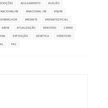
NSCRIÇÕES
#JULGAMENTO
#LEILÃO
#NACIONALHB
#NACIONAL HB
#NJHB
ISHBMELHOR
#REMATE
#REMATEOFICIAL
ABHB
ATUALIZAÇÃO
BRAFORD
CARNE
INA
EXPOSIÇÃO
GENETICA
HEREFORD
IAL
PAC