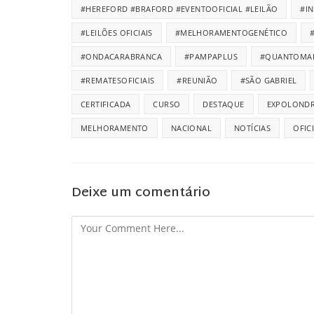
#HEREFORD #BRAFORD #EVENTOOFICIAL #LEILÃO
#I
#LEILÕES OFICIAIS
#MELHORAMENTOGENÉTICO
#ONDACARABRANCA
#PAMPAPLUS
#QUANTOMA
#REMATESOFICIAIS
#REUNIÃO
#SÃO GABRIEL
CERTIFICADA
CURSO
DESTAQUE
EXPOLONDR
MELHORAMENTO
NACIONAL
NOTÍCIAS
OFIC
Deixe um comentário