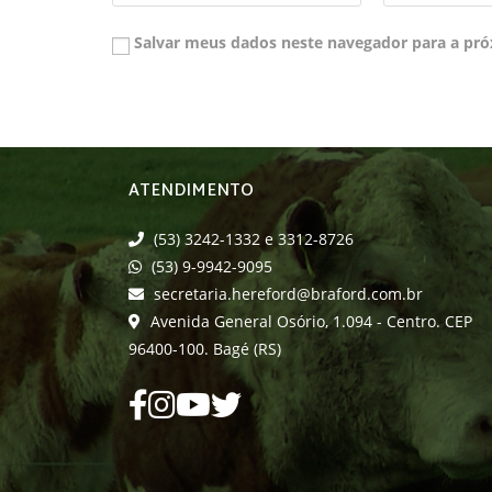
Salvar meus dados neste navegador para a pró
ATENDIMENTO
(53) 3242-1332 e 3312-8726
(53) 9-9942-9095
secretaria.hereford@braford.com.br
Avenida General Osório, 1.094 - Centro. CEP
96400-100. Bagé (RS)