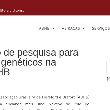
rd@braford.com.br
ABHB
AS RAÇAS
SERVIÇO
 de pesquisa para
genéticos na
 HB
M
Associação Brasileira de Hereford e Braford (ABHB)
tá apoiando mais uma iniciativa do Polo de