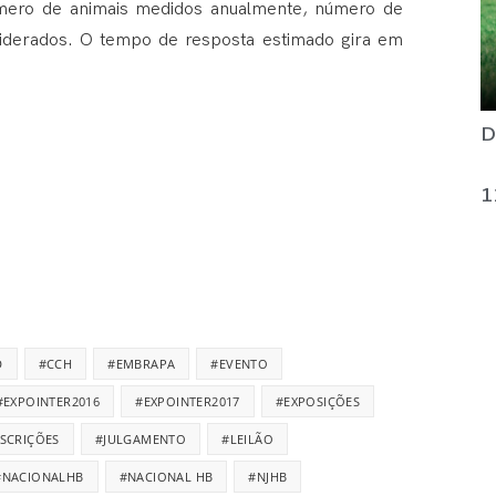
úmero de animais medidos anualmente, número de
nsiderados. O tempo de resposta estimado gira em
D
1
D
#CCH
#EMBRAPA
#EVENTO
#EXPOINTER2016
#EXPOINTER2017
#EXPOSIÇÕES
NSCRIÇÕES
#JULGAMENTO
#LEILÃO
#NACIONALHB
#NACIONAL HB
#NJHB