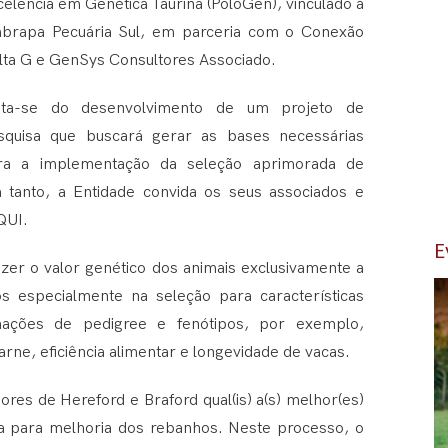
elência em Genética Taurina (PoloGen), vinculado à
brapa Pecuária Sul, em parceria com o Conexão
lta G e GenSys Consultores Associado.
ata-se do desenvolvimento de um projeto de
squisa que buscará gerar as bases necessárias
ra a implementação da seleção aprimorada de
tanto, a Entidade convida os seus associados e
QUI.
E
izer o valor genético dos animais exclusivamente a
s especialmente na seleção para características
mações de pedigree e fenótipos, por exemplo,
arne, eficiência alimentar e longevidade de vacas.
dores de Hereford e Braford qual(is) a(s) melhor(es)
ica para melhoria dos rebanhos. Neste processo, o