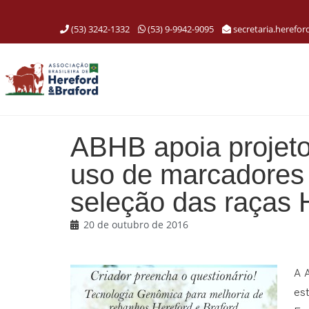
(53) 3242-1332
(53) 9-9942-9095
secretaria.herefo
ABHB apoia projeto
uso de marcadores 
seleção das raças
20 de outubro de 2016
A 
es