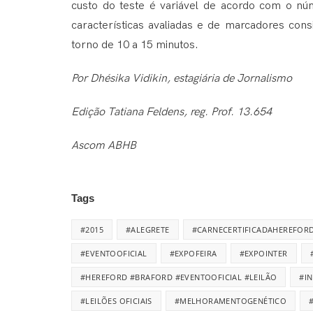
custo do teste é variável de acordo com o n
características avaliadas e de marcadores co
torno de 10 a 15 minutos.
Por Dhésika Vidikin, estagiária de Jornalismo
Edição Tatiana Feldens, reg. Prof. 13.654
Ascom ABHB
Tags
#2015
#ALEGRETE
#CARNECERTIFICADAHEREFOR
#EVENTOOFICIAL
#EXPOFEIRA
#EXPOINTER
#HEREFORD #BRAFORD #EVENTOOFICIAL #LEILÃO
#I
#LEILÕES OFICIAIS
#MELHORAMENTOGENÉTICO