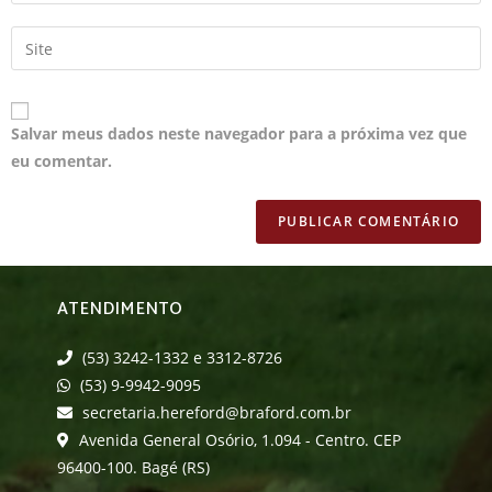
Salvar meus dados neste navegador para a próxima vez que
eu comentar.
ATENDIMENTO
(53) 3242-1332 e 3312-8726
(53) 9-9942-9095
secretaria.hereford@braford.com.br
Avenida General Osório, 1.094 - Centro. CEP
96400-100. Bagé (RS)