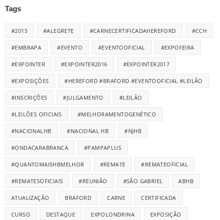
Tags
#2015
#ALEGRETE
#CARNECERTIFICADAHEREFORD
#CCH
#EMBRAPA
#EVENTO
#EVENTOOFICIAL
#EXPOFEIRA
#EXPOINTER
#EXPOINTER2016
#EXPOINTER2017
#EXPOSIÇÕES
#HEREFORD #BRAFORD #EVENTOOFICIAL #LEILÃO
#INSCRIÇÕES
#JULGAMENTO
#LEILÃO
#LEILÕES OFICIAIS
#MELHORAMENTOGENÉTICO
#NACIONALHB
#NACIONAL HB
#NJHB
#ONDACARABRANCA
#PAMPAPLUS
#QUANTOMAISHBMELHOR
#REMATE
#REMATEOFICIAL
#REMATESOFICIAIS
#REUNIÃO
#SÃO GABRIEL
ABHB
ATUALIZAÇÃO
BRAFORD
CARNE
CERTIFICADA
CURSO
DESTAQUE
EXPOLONDRINA
EXPOSIÇÃO