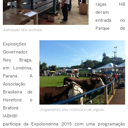
raças HB
deram
entrada no
Parque de
Admissão dos animais.
Exposições
Governador
Ney Braga,
em Londrina,
Paraná. A
Associação
Brasileira de
Hereford e
Braford
Julgamento dos rústicos e de argola.
(ABHB)
participa da Expolondrina 2015 com uma programação