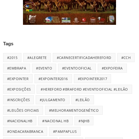
Tags
#2015
#ALEGRETE
#CARNECERTIFICADAHEREFORD
#CCH
#EMBRAPA
#EVENTO
#EVENTOOFICIAL
#EXPOFEIRA
#EXPOINTER
#EXPOINTER2016
#EXPOINTER2017
#EXPOSIÇÕES
#HEREFORD #BRAFORD #EVENTOOFICIAL #LEILÃO
#INSCRIÇÕES
#JULGAMENTO
#LEILÃO
#LEILÕES OFICIAIS
#MELHORAMENTOGENÉTICO
#NACIONALHB
#NACIONAL HB
#NJHB
#ONDACARABRANCA
#PAMPAPLUS