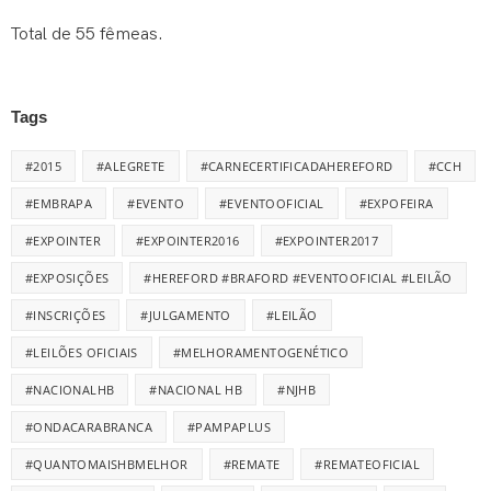
Total de 55 fêmeas.
Tags
#2015
#ALEGRETE
#CARNECERTIFICADAHEREFORD
#CCH
#EMBRAPA
#EVENTO
#EVENTOOFICIAL
#EXPOFEIRA
#EXPOINTER
#EXPOINTER2016
#EXPOINTER2017
#EXPOSIÇÕES
#HEREFORD #BRAFORD #EVENTOOFICIAL #LEILÃO
#INSCRIÇÕES
#JULGAMENTO
#LEILÃO
#LEILÕES OFICIAIS
#MELHORAMENTOGENÉTICO
#NACIONALHB
#NACIONAL HB
#NJHB
#ONDACARABRANCA
#PAMPAPLUS
#QUANTOMAISHBMELHOR
#REMATE
#REMATEOFICIAL