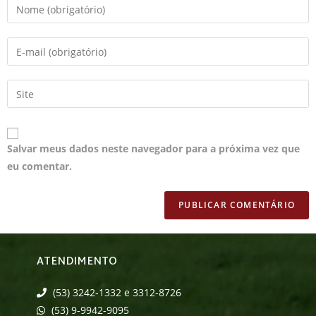
Salvar meus dados neste navegador para a próxima vez que
eu comentar.
ATENDIMENTO
(53) 3242-1332 e 3312-8726
(53) 9-9942-9095