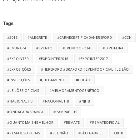
Tags
#2015
#ALEGRETE
#CARNECERTIFICADAHEREFORD
#CCH
#EMBRAPA
#EVENTO
#EVENTOOFICIAL
#EXPOFEIRA
#EXPOINTER
#EXPOINTER2016
#EXPOINTER2017
#EXPOSIÇÕES
#HEREFORD #BRAFORD #EVENTOOFICIAL #LEILÃO
#INSCRIÇÕES
#JULGAMENTO
#LEILÃO
#LEILÕES OFICIAIS
#MELHORAMENTOGENÉTICO
#NACIONALHB
#NACIONAL HB
#NJHB
#ONDACARABRANCA
#PAMPAPLUS
#QUANTOMAISHBMELHOR
#REMATE
#REMATEOFICIAL
#REMATESOFICIAIS
#REUNIÃO
#SÃO GABRIEL
ABHB