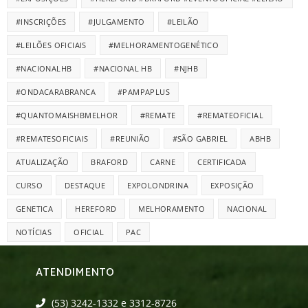
#INSCRIÇÕES
#JULGAMENTO
#LEILÃO
#LEILÕES OFICIAIS
#MELHORAMENTOGENÉTICO
#NACIONALHB
#NACIONAL HB
#NJHB
#ONDACARABRANCA
#PAMPAPLUS
#QUANTOMAISHBMELHOR
#REMATE
#REMATEOFICIAL
#REMATESOFICIAIS
#REUNIÃO
#SÃO GABRIEL
ABHB
ATUALIZAÇÃO
BRAFORD
CARNE
CERTIFICADA
CURSO
DESTAQUE
EXPOLONDRINA
EXPOSIÇÃO
GENETICA
HEREFORD
MELHORAMENTO
NACIONAL
NOTÍCIAS
OFICIAL
PAC
ATENDIMENTO
(53) 3242-1332 e 3312-8726