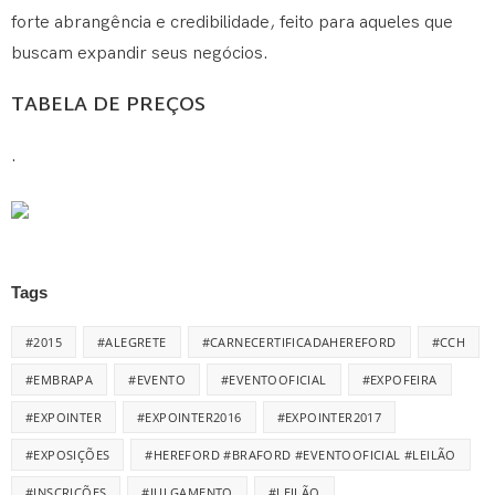
forte abrangência e credibilidade, feito para aqueles que
buscam expandir seus negócios.
TABELA DE PREÇOS
.
Tags
#2015
#ALEGRETE
#CARNECERTIFICADAHEREFORD
#CCH
#EMBRAPA
#EVENTO
#EVENTOOFICIAL
#EXPOFEIRA
#EXPOINTER
#EXPOINTER2016
#EXPOINTER2017
#EXPOSIÇÕES
#HEREFORD #BRAFORD #EVENTOOFICIAL #LEILÃO
#INSCRIÇÕES
#JULGAMENTO
#LEILÃO