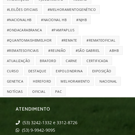
#LEILÕES OFICIAIS
#MELHORAMENTOGENÉTICO
#NACIONALHB
#NACIONAL HB
#NJHB
#ONDACARABRANCA
#PAMPAPLUS
#QUANTOMAISHBMELHOR
#REMATE
#REMATEOFICIAL
#REMATESOFICIAIS
#REUNIÃO
#SÃO GABRIEL
ABHB
ATUALIZAÇÃO
BRAFORD
CARNE
CERTIFICADA
CURSO
DESTAQUE
EXPOLONDRINA
EXPOSIÇÃO
GENETICA
HEREFORD
MELHORAMENTO
NACIONAL
NOTÍCIAS
OFICIAL
PAC
ATENDIMENTO
(53) 3242-1332 e 3312-8726
(53) 9-9942-9095