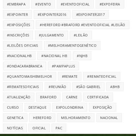
#EMBRAPA
#EVENTO
#EVENTOOFICIAL
#EXPOFEIRA
#EXPOINTER
#EXPOINTER2016
#EXPOINTER2017
#EXPOSIÇÕES
#HEREFORD #BRAFORD #EVENTOOFICIAL #LEILÃO
#INSCRIÇÕES
#JULGAMENTO
#LEILÃO
#LEILÕES OFICIAIS
#MELHORAMENTOGENÉTICO
#NACIONALHB
#NACIONAL HB
#NJHB
#ONDACARABRANCA
#PAMPAPLUS
#QUANTOMAISHBMELHOR
#REMATE
#REMATEOFICIAL
#REMATESOFICIAIS
#REUNIÃO
#SÃO GABRIEL
ABHB
ATUALIZAÇÃO
BRAFORD
CARNE
CERTIFICADA
CURSO
DESTAQUE
EXPOLONDRINA
EXPOSIÇÃO
GENETICA
HEREFORD
MELHORAMENTO
NACIONAL
NOTÍCIAS
OFICIAL
PAC