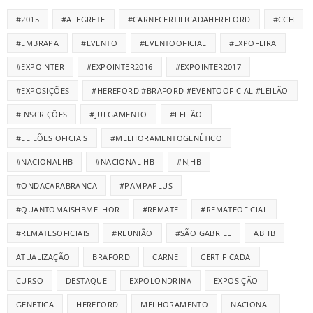
#2015
#ALEGRETE
#CARNECERTIFICADAHEREFORD
#CCH
#EMBRAPA
#EVENTO
#EVENTOOFICIAL
#EXPOFEIRA
#EXPOINTER
#EXPOINTER2016
#EXPOINTER2017
#EXPOSIÇÕES
#HEREFORD #BRAFORD #EVENTOOFICIAL #LEILÃO
#INSCRIÇÕES
#JULGAMENTO
#LEILÃO
#LEILÕES OFICIAIS
#MELHORAMENTOGENÉTICO
#NACIONALHB
#NACIONAL HB
#NJHB
#ONDACARABRANCA
#PAMPAPLUS
#QUANTOMAISHBMELHOR
#REMATE
#REMATEOFICIAL
#REMATESOFICIAIS
#REUNIÃO
#SÃO GABRIEL
ABHB
ATUALIZAÇÃO
BRAFORD
CARNE
CERTIFICADA
CURSO
DESTAQUE
EXPOLONDRINA
EXPOSIÇÃO
GENETICA
HEREFORD
MELHORAMENTO
NACIONAL