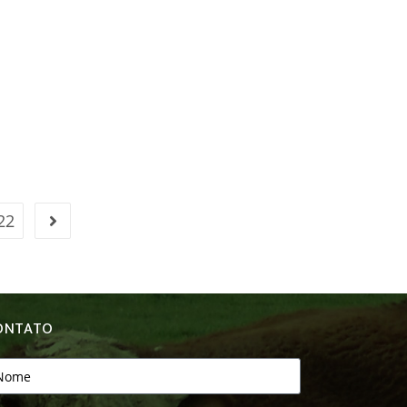
22
ONTATO