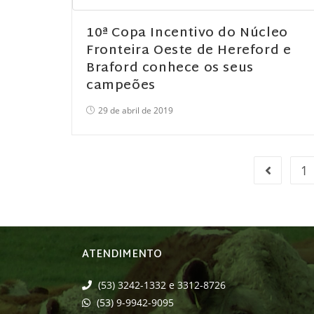
10ª Copa Incentivo do Núcleo
Fronteira Oeste de Hereford e
Braford conhece os seus
campeões
29 de abril de 2019
1
ATENDIMENTO
(53) 3242-1332 e 3312-8726
(53) 9-9942-9095