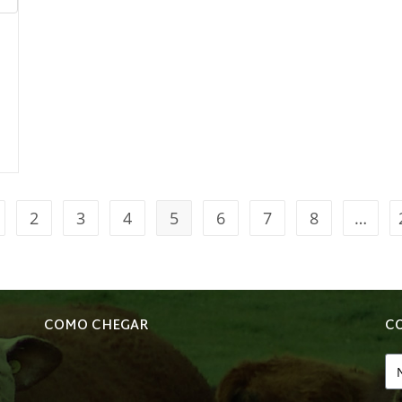
2
3
4
5
6
7
8
…
COMO CHEGAR
C