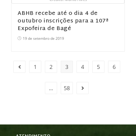
ABHB recebe até o dia 4 de
outubro inscrições para a 107ª
Expofeira de Bagé
19 de setembro de 2019
1
2
3
4
5
6
…
58