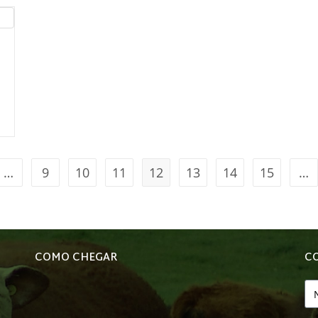
…
9
10
11
12
13
14
15
…
COMO CHEGAR
C