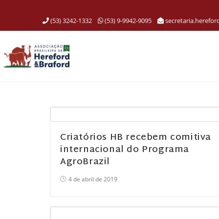
(53) 3242-1332
(53) 9-9942-9095
secretaria.herefo
Criatórios HB recebem comitiva
internacional do Programa
AgroBrazil
4 de abril de 2019