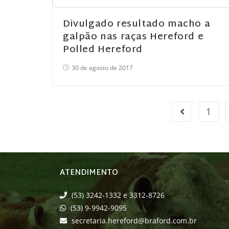
Divulgado resultado macho a
galpão nas raças Hereford e
Polled Hereford
30 de agosto de 2017
1
ATENDIMENTO
(53) 3242-1332 e 3312-8726
(53) 9-9942-9095
secretaria.hereford@braford.com.br