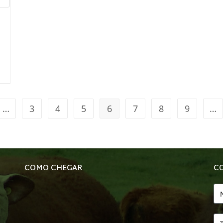
…
3
4
5
6
7
8
9
…
COMO CHEGAR
C