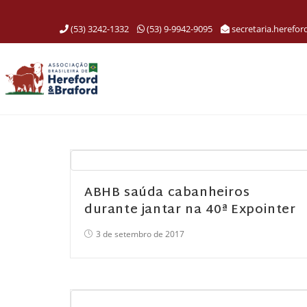
(53) 3242-1332
(53) 9-9942-9095
secretaria.herefo
ABHB saúda cabanheiros
durante jantar na 40ª Expointer
3 de setembro de 2017