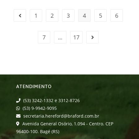
1
2
3
4
5
6
7
…
17
ATENDIMENTO
(53) 3242-1332 e 3312-8726
(53) 9-9942-9095
secretaria.hereford@braford.com.br
Avenida General Osório, 1.094 - Centro. CEP
96400-100. Bagé (RS)