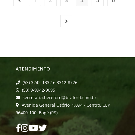
1
2
3
4
5
6
ATENDIMENTO
(53) 3242-1332 e 3312-8726
(53) 9-9942-9095
secretaria.hereford@braford.com.br
Avenida General Osório, 1.094 - Centro. CEP
96400-100. Bagé (RS)