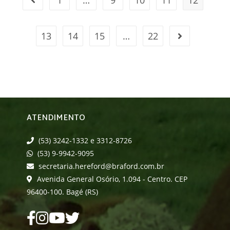
1
…
9
10
11
12
13
14
15
…
22
ATENDIMENTO
(53) 3242-1332 e 3312-8726
(53) 9-9942-9095
secretaria.hereford@braford.com.br
Avenida General Osório, 1.094 - Centro. CEP
96400-100. Bagé (RS)