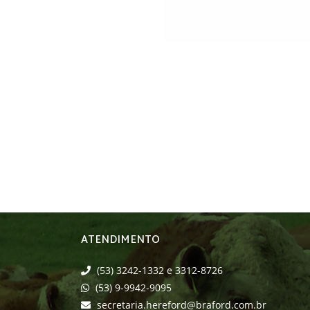
ATENDIMENTO
(53) 3242-1332 e 3312-8726
(53) 9-9942-9095
secretaria.hereford@braford.com.br