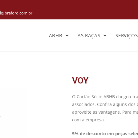
rd@braford.com.br
ABHB
AS RAÇAS
SERVIÇO
VOY
O Cartão Sócio ABHB chegou tra
associados. Confira alguns dos 
aproveite as vantagens. Para m
com a empresa.
5% de desconto em peças sele