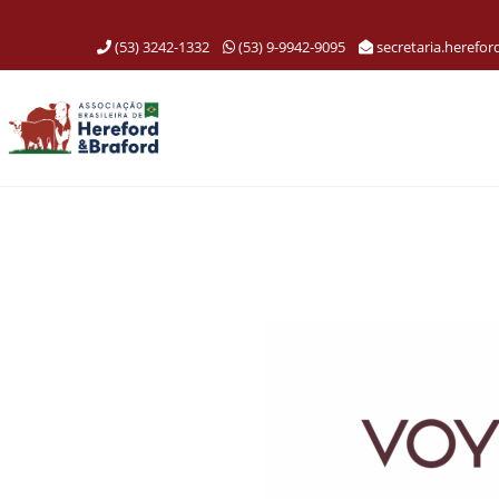
(53) 3242-1332
(53) 9-9942-9095
secretaria.herefo