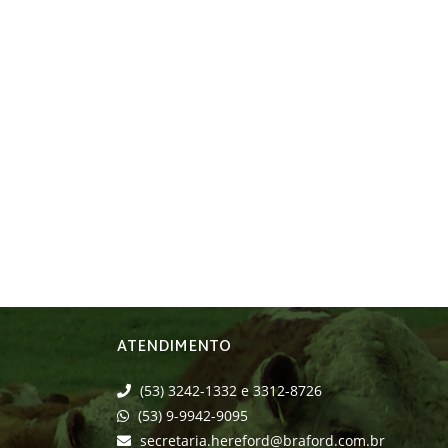
ATENDIMENTO
(53) 3242-1332 e 3312-8726
(53) 9-9942-9095
secretaria.hereford@braford.com.br