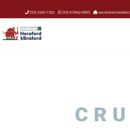
(53) 3242-1332
(53) 9-9942-9095
secretaria.herefo