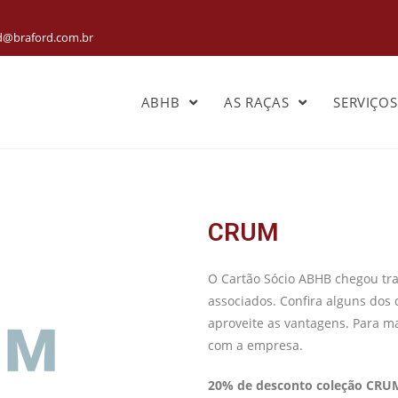
rd@braford.com.br
ABHB
AS RAÇAS
SERVIÇO
CRUM
O Cartão Sócio ABHB chegou tra
associados. Confira alguns dos 
aproveite as vantagens. Para m
com a empresa.
20% de desconto coleção CRU