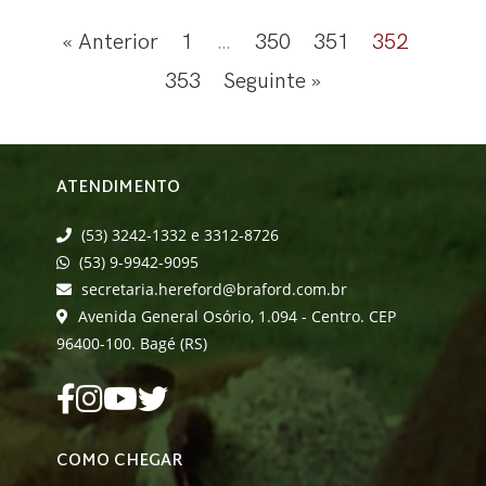
« Anterior
1
…
350
351
352
353
Seguinte »
ATENDIMENTO
(53) 3242-1332 e 3312-8726
(53) 9-9942-9095
secretaria.hereford@braford.com.br
Avenida General Osório, 1.094 - Centro. CEP
96400-100. Bagé (RS)
COMO CHEGAR