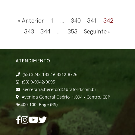
« Anterior
1
…
340
341
342
343
344
…
353
Seguinte »
ATENDIMENTO
(53) 3242-1332 e 3312-8726
(53) 9-9942-9095
secretaria.hereford@braford.com.br
Avenida General Osório, 1.094 - Centro. CEP
96400-100. Bagé (RS)