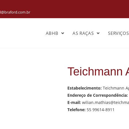
rd@braford.com.br
ABHB
AS RAÇAS
SERVIÇO
Teichmann 
Estabelecimento:
Teichmann Agr
Endereço de Correspondência:
E-mail:
wilian.mathias@teichm
Telefone:
55 99614-8911