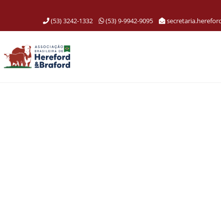
(53) 3242-1332
(53) 9-9942-9095
secretaria.herefo