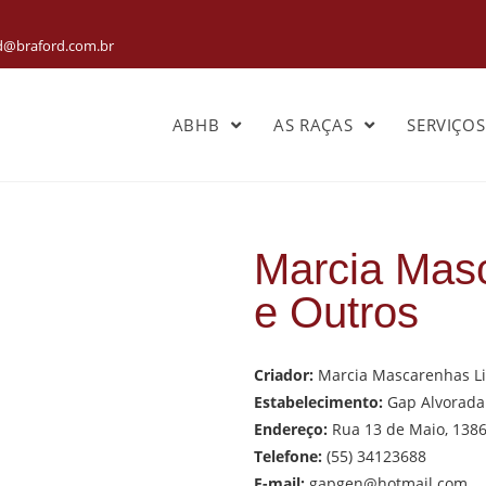
rd@braford.com.br
ABHB
AS RAÇAS
SERVIÇO
Marcia Mas
e Outros
Criador:
Marcia Mascarenhas Li
Estabelecimento:
Gap Alvorada 
Endereço:
Rua 13 de Maio, 1386
Telefone:
(55) 34123688
E-mail:
gapgen@hotmail.com