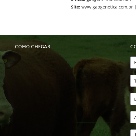
Site:
www.gapgenetica.com.br 
COMO CHEGAR
C