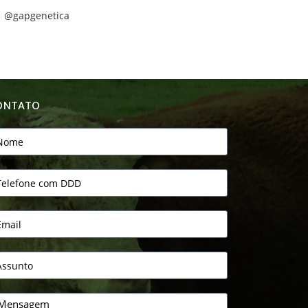
| @gapgenetica
ONTATO