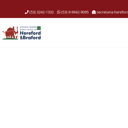
(53) 3242-1332
(53) 9-9942-9095
secretaria.herefo