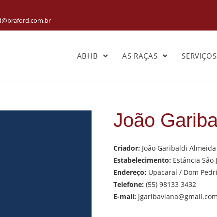
rd@braford.com.br
ABHB
AS RAÇAS
SERVIÇO
João Gariba
Criador:
João Garibaldi Almeida
Estabelecimento:
Estância São 
Endereço:
Upacaraí / Dom Pedri
Telefone:
(55) 98133 3432
E-mail:
jgaribaviana@gmail.co