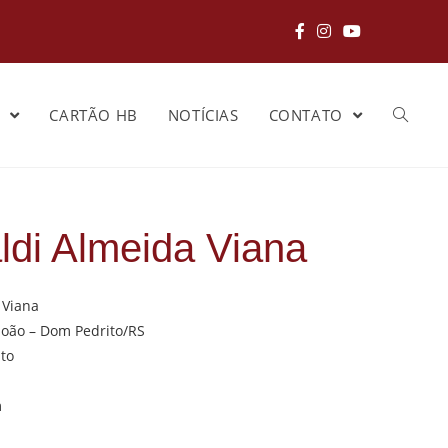
S
CARTÃO HB
NOTÍCIAS
CONTATO
ldi Almeida Viana
 Viana
João – Dom Pedrito/RS
to
m