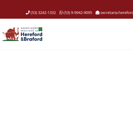
(53) 3242-1332
(53) 9-9942-9095
secretaria.herefo