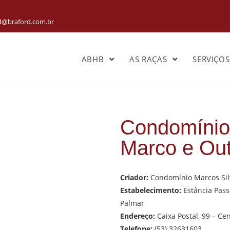
rd@braford.com.br
ABHB
AS RAÇAS
SERVIÇO
Condomínio
Marco e Ou
Criador:
Condomínio Marcos Sil
Estabelecimento:
Estância Pass
Palmar
Endereço:
Caixa Postal, 99 – Ce
Telefone:
(53) 32631603