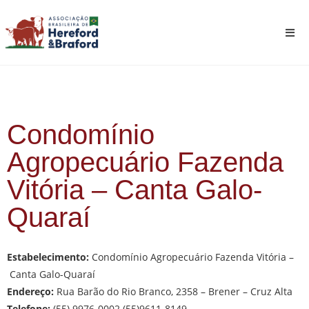
Condomínio
Agropecuário Fazenda
Vitória – Canta Galo-
Quaraí
Estabelecimento:
Condomínio Agropecuário Fazenda Vitória –
Canta Galo-Quaraí
Endereço:
Rua Barão do Rio Branco, 2358 – Brener – Cruz Alta
Telefone:
(55) 9976-0002 (55)9611-8149