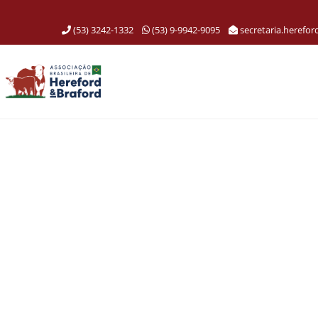
(53) 3242-1332
(53) 9-9942-9095
secretaria.herefo