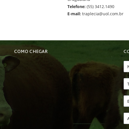
Telefone:
(55) 3412.1490
E-mail:
traplecia@uol.com.br
COMO CHEGAR
C