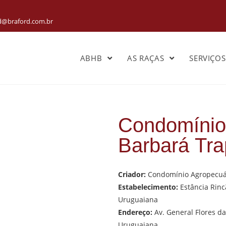
rd@braford.com.br
ABHB
AS RAÇAS
SERVIÇO
Condomínio
Barbará Tra
Criador:
Condomínio Agropecuá
Estabelecimento:
Estância Rinc
Uruguaiana
Endereço:
Av. General Flores da
Uruguaiana