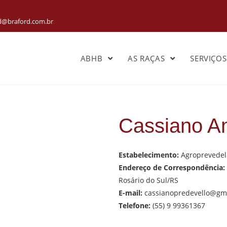
rd@braford.com.br
ABHB
AS RAÇAS
SERVIÇO
Cassiano An
Estabelecimento:
Agroprevedell
Endereço de Correspondência:
Rosário do Sul/RS
E-mail:
cassianopredevello@gm
Telefone:
(55) 9 99361367