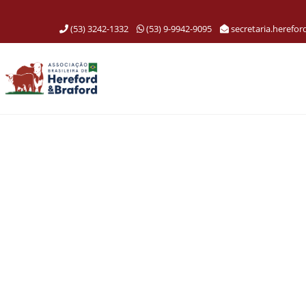
(53) 3242-1332
(53) 9-9942-9095
secretaria.herefo