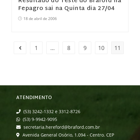
Resultado do Teste do Braford na
Fepagro sai na Quinta dia 27/04
18 de abril de 2006
1
…
8
9
10
11
ATENDIMENTO
(53) 3242-1332 e 3312-8726
(53) 9-9942-9095
secretaria.hereford@braford.com.br
Avenida General Osório, 1.094 - Centro. CEP